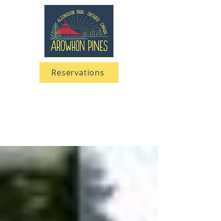
Reservations
705 633-5661
1-866-633-5661