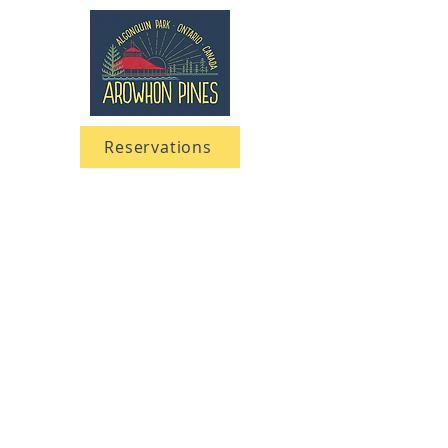
Reservations
705 633-5661
1-866-633-5661