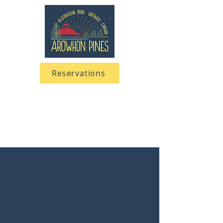
Reservations
705 633-5661
1-866-633-5661